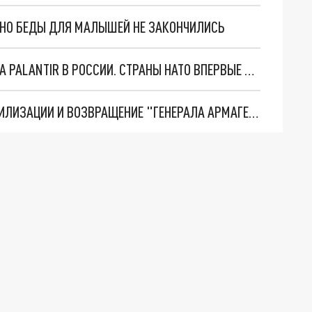
. НО БЕДЫ ДЛЯ МАЛЫШЕЙ НЕ ЗАКОНЧИЛИСЬ
"ОЧЕНЬ ПЛОХИЕ НОВОСТИ": БОЛЬШАЯ ОШИБКА PALANTIR В РОССИИ. СТРАНЫ НАТО ВПЕРВЫЕ ЗА СВО ОСТАНОВИЛИ ПОСТАВКИ ОРУЖИЯ. ВСУ ТЕРЯЮТ ПРИГРАНИЧЬЕ?
ТРИ ГЛАВНЫХ ИНСАЙДА ОБ СВО. ОТМЕНА МОБИЛИЗАЦИИ И ВОЗВРАЩЕНИЕ "ГЕНЕРАЛА АРМАГЕДДОНА"? ОТЛИЧНЫЕ НОВОСТИ, КОТОРЫЕ ЖДАЛИ ВСЕ