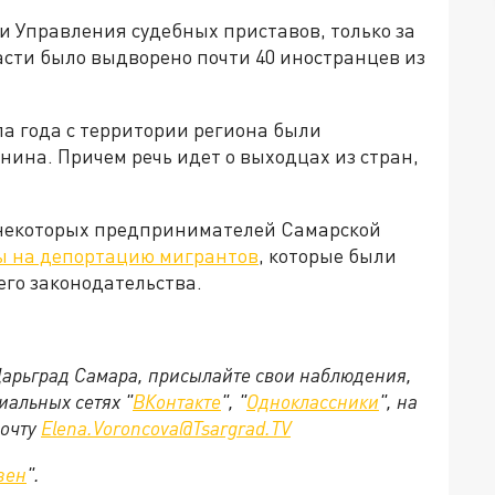
и Управления судебных приставов, только за
ласти было выдворено почти 40 иностранцев из
ла года с территории региона были
ина. Причем речь идет о выходцах из стран,
о некоторых предпринимателей Самарской
ы на депортацию мигрантов
, которые были
го законодательства.
 Царьград Самара, присылайте свои наблюдения,
иальных сетях "
ВКонтакте
", "
Одноклассники
", на
почту
Elena.Voroncova@Tsargrad.TV
зен
".