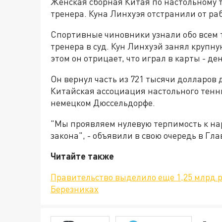
Женская сборная Китая по настольному т
тренера. Куна Линхуэя отстранили от ра
Спортивные чиновники узнали обо всем т
тренера в суд. Кун Линхуэй занял крупную
этом он отрицает, что играл в карты - д
Он вернул часть из 721 тысячи долларов д
Китайская ассоциация настольного тенни
немецком Дюссельдорфе.
"Мы проявляем нулевую терпимость к н
закона", - объявили в свою очередь в Гл
Читайте также
Правительство выделило еще 1,25 млрд 
Березниках