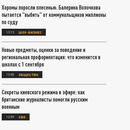
Хоромы поросли плесенью. Балерина Волочкова
пытается "выбить" от коммунальщиков миллионы
по суду
13:13
ШОУ-БИЗНЕС
Новые предметы, оценки за поведение и
региональная профориентация: что изменится в
школах с 1 сентября
13:05
ОБЩЕСТВО
Секреты киевского режима в эфире: как
британские журналисты помогли русским
военным
12:59
СВО