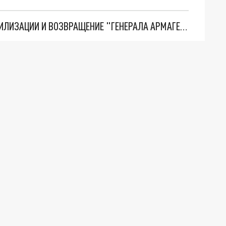
ТРИ ГЛАВНЫХ ИНСАЙДА ОБ СВО. ОТМЕНА МОБИЛИЗАЦИИ И ВОЗВРАЩЕНИЕ "ГЕНЕРАЛА АРМАГЕДДОНА"? ОТЛИЧНЫЕ НОВОСТИ, КОТОРЫЕ ЖДАЛИ ВСЕ