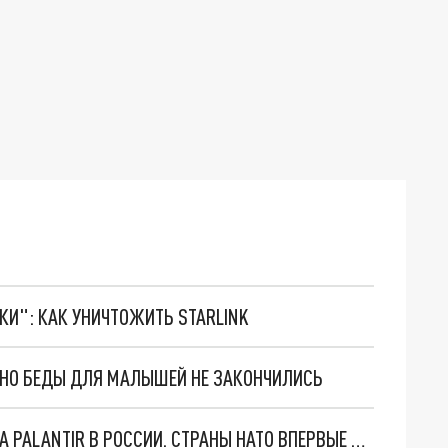
ТКИ": КАК УНИЧТОЖИТЬ STARLINK
. НО БЕДЫ ДЛЯ МАЛЫШЕЙ НЕ ЗАКОНЧИЛИСЬ
"ОЧЕНЬ ПЛОХИЕ НОВОСТИ": БОЛЬШАЯ ОШИБКА PALANTIR В РОССИИ. СТРАНЫ НАТО ВПЕРВЫЕ ЗА СВО ОСТАНОВИЛИ ПОСТАВКИ ОРУЖИЯ. ВСУ ТЕРЯЮТ ПРИГРАНИЧЬЕ?