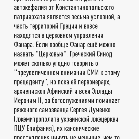
автокефалия от Константинопольского
патриархата является весьма условной, а
часть территорий Греции и вовсе
находятся в церковном управлении
Фанара. Если вообще Фанар ещё можно
назвать "Церковью". Греческий Синод
может сколько угодно говорить о
"преувеличенном внимании СМИ к этому
прецеденту", но пока её первоиерарх,
архиепископ Афинский и всея Эллады
Иероним II, за богослужениями поминает
ряженого самозванца Сергея Думенко
(лжемитрополита украинской лжецеркви
ПЦУ Епифания), их канонические
преступления ничуть не меньшие, чем то