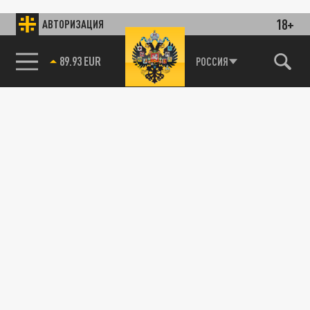
18+
АВТОРИЗАЦИЯ
89.93 EUR
РОССИЯ
115093, г. Москва, переулок Партийный,
д.1, к.57, стр.3, эт.1, пом.I, ком.45