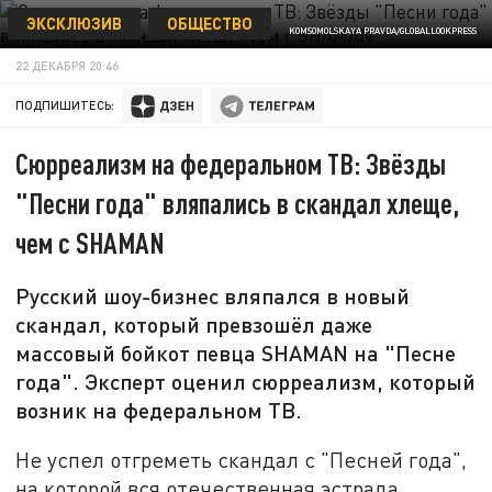
ЭКСКЛЮЗИВ
ОБЩЕСТВО
KOMSOMOLSKAYA PRAVDA/GLOBALLOOKPRESS
22 ДЕКАБРЯ 20:46
ПОДПИШИТЕСЬ:
Сюрреализм на федеральном ТВ: Звёзды
"Песни года" вляпались в скандал хлеще,
чем с SHAMAN
Русский шоу-бизнес вляпался в новый
скандал, который превзошёл даже
массовый бойкот певца SHAMAN на "Песне
года". Эксперт оценил сюрреализм, который
возник на федеральном ТВ.
Не успел отгреметь скандал с "Песней года",
на которой вся отечественная эстрада