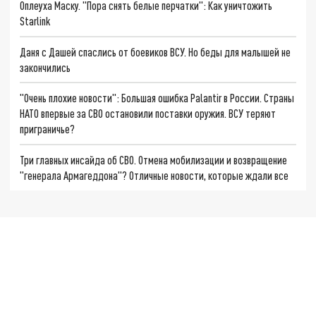
Оплеуха Маску. "Пора снять белые перчатки": Как уничтожить
Starlink
Даня с Дашей спаслись от боевиков ВСУ. Но беды для малышей не
закончились
"Очень плохие новости": Большая ошибка Palantir в России. Страны
НАТО впервые за СВО остановили поставки оружия. ВСУ теряют
приграничье?
Три главных инсайда об СВО. Отмена мобилизации и возвращение
"генерала Армагеддона"? Отличные новости, которые ждали все