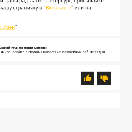
ей Царьград Санкт-Петербург, присылайте
нашу страничку в "
Вконтакте
" или на
с.Дзен
".
сывайтесь на наши каналы
ыми узнавайте о главных новостях и важнейших событиях дня.