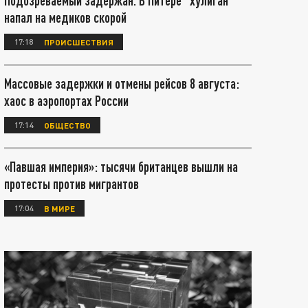
Подозреваемый задержан. В Питере "хулиган"
напал на медиков скорой
17:18
ПРОИСШЕСТВИЯ
Массовые задержки и отмены рейсов 8 августа:
хаос в аэропортах России
17:14
ОБЩЕСТВО
«Павшая империя»: тысячи британцев вышли на
протесты против мигрантов
17:04
В МИРЕ