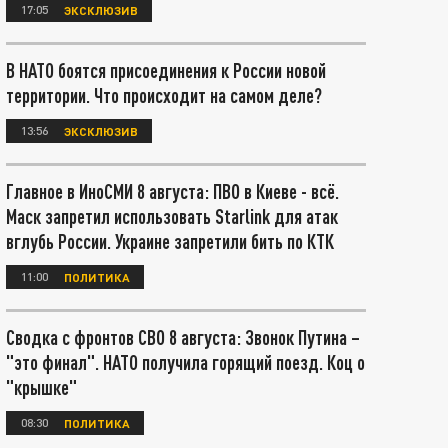
17:05
ЭКСКЛЮЗИВ
В НАТО боятся присоединения к России новой
территории. Что происходит на самом деле?
13:56
ЭКСКЛЮЗИВ
Главное в ИноСМИ 8 августа: ПВО в Киеве - всё.
Маск запретил использовать Starlink для атак
вглубь России. Украине запретили бить по КТК
11:00
ПОЛИТИКА
Сводка с фронтов СВО 8 августа: Звонок Путина –
"это финал". НАТО получила горящий поезд. Коц о
"крышке"
08:30
ПОЛИТИКА