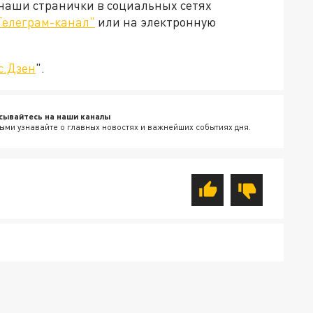
 наши странички в социальных сетях
Телеграм-канал"
или на электронную
с.Дзен
".
сывайтесь на наши каналы
ыми узнавайте о главных новостях и важнейших событиях дня.