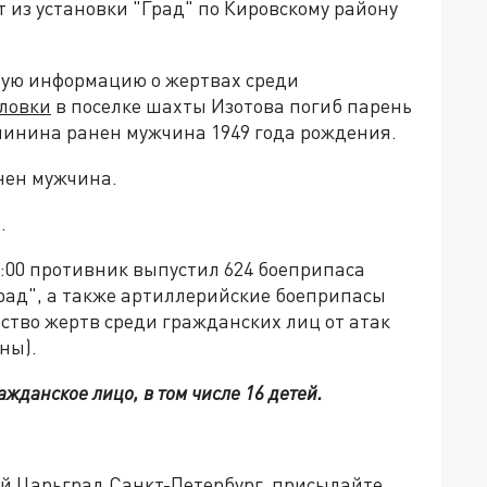
ет из установки "Град" по Кировскому району
ную информацию о жертвах среди
ловки
в поселке шахты Изотова погиб парень
алинина ранен мужчина 1949 года рождения.
анен мужчина.
.
:00 противник выпустил 624 боеприпаса
рад", а также артиллерийские боеприпасы
ество жертв среди гражданских лиц от атак
ены).
ажданское лицо, в том числе 16 детей.
ей Царьград Санкт-Петербург, присылайте