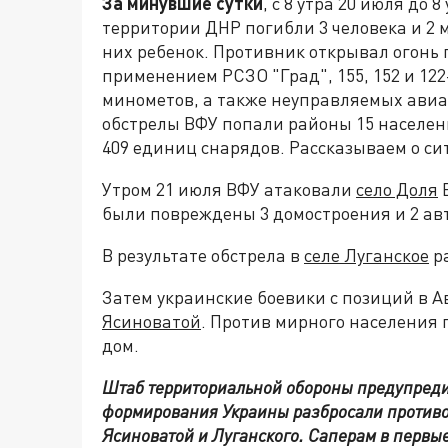
За минувшие сутки
, с 8 утра 20 июля до 
территории ДНР погибли 3 человека и 2
них ребенок. Противник открывал огонь 
применением РСЗО "Град", 155, 152 и 12
минометов, а также неуправляемых авиа
обстрелы ВФУ попали районы 15 населе
409 единиц снарядов. Рассказываем о сит
Утром 21 июля ВФУ атаковали
село Доля
В
были повреждены 3 домостроения и 2 ав
В результате обстрела в
селе Луганское
ра
Затем украинские боевики с позиций в А
Ясиноватой
. Против мирного населения
дом.
Штаб территориальной обороны предупреди
формирования Украины разбросали противо
Ясиноватой и Луганского. Саперам в первы