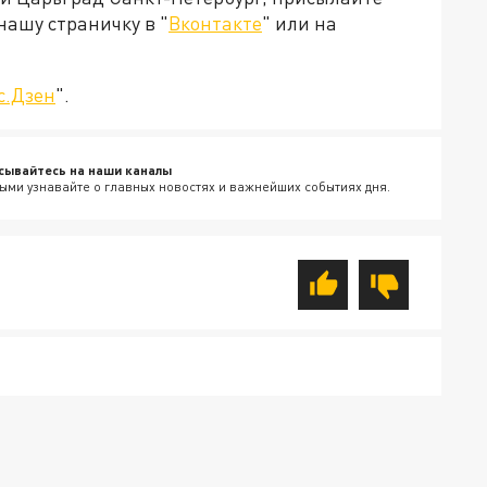
нашу страничку в "
Вконтакте
" или на
с.Дзен
".
сывайтесь на наши каналы
ыми узнавайте о главных новостях и важнейших событиях дня.