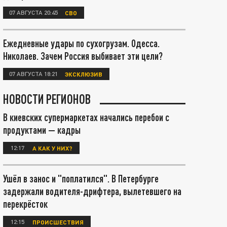
07 АВГУСТА 20:45
СВО
Ежедневные удары по сухогрузам. Одесса.
Николаев. Зачем Россия выбивает эти цели?
07 АВГУСТА 18:21
ЭКСКЛЮЗИВ
НОВОСТИ РЕГИОНОВ
В киевских супермаркетах начались перебои с
продуктами — кадры
12:17
А КАК У НИХ?
Ушёл в занос и "поплатился". В Петербурге
задержали водителя-дрифтера, вылетевшего на
перекрёсток
12:15
ПРОИСШЕСТВИЯ