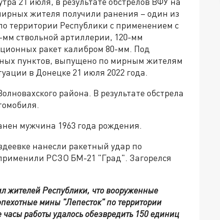
8 утра 21 июля, в результате обстрелов ВФУ на
 мирных жителя получили ранения – один из
по территории Республики с применением с
2-мм ствольной артиллерии, 120-мм
ционных ракет калибром 80-мм. Под
нных пунктов, выпущено по мирным жителям
уации в Донецке 21 июля 2022 года.
олновахского района. В результате обстрела
томобиля.
нен мужчина 1963 года рождения.
вдеевке нанесли ракетный удар по
 применили РСЗО БМ-21 "Град". Загорелся
л жителей Республики, что вооруженные
пехотные мины "Лепесток" по территории
е часы работы удалось обезвредить 150 единиц