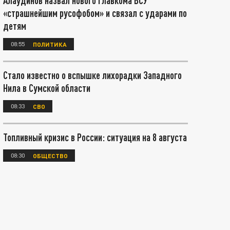
Алаудинов назвал нового главкома ВСУ
«страшнейшим русофобом» и связал с ударами по
детям
08:55
ПОЛИТИКА
Стало известно о вспышке лихорадки Западного
Нила в Сумской области
08:33
СВО
Топливный кризис в России: ситуация на 8 августа
08:30
ОБЩЕСТВО