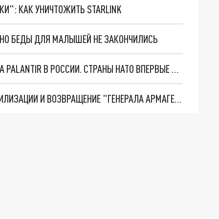
ТКИ": КАК УНИЧТОЖИТЬ STARLINK
. НО БЕДЫ ДЛЯ МАЛЫШЕЙ НЕ ЗАКОНЧИЛИСЬ
"ОЧЕНЬ ПЛОХИЕ НОВОСТИ": БОЛЬШАЯ ОШИБКА PALANTIR В РОССИИ. СТРАНЫ НАТО ВПЕРВЫЕ ЗА СВО ОСТАНОВИЛИ ПОСТАВКИ ОРУЖИЯ. ВСУ ТЕРЯЮТ ПРИГРАНИЧЬЕ?
ТРИ ГЛАВНЫХ ИНСАЙДА ОБ СВО. ОТМЕНА МОБИЛИЗАЦИИ И ВОЗВРАЩЕНИЕ "ГЕНЕРАЛА АРМАГЕДДОНА"? ОТЛИЧНЫЕ НОВОСТИ, КОТОРЫЕ ЖДАЛИ ВСЕ