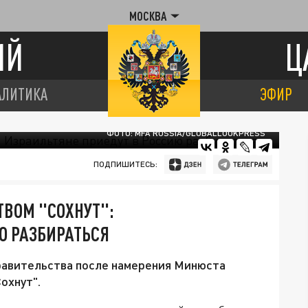
МОСКВА
ИЙ
Ц
АЛИТИКА
ЭФИР
ФОТО: MFA RUSSIA/GLOBALLOOKPRESS
ПОДПИШИТЕСЬ:
ТВОМ "СОХНУТ":
Ю РАЗБИРАТЬСЯ
равительства после намерения Минюста
охнут".