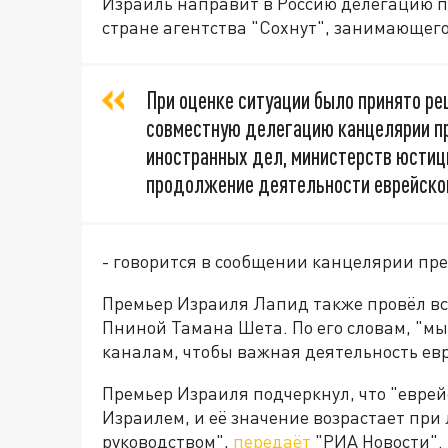
Израиль направит в Россию делегацию п
стране агентства "Сохнут", занимающег
При оценке ситуации было принято р
совместную делегацию канцелярии п
иностранных дел, министерств юстици
продолжение деятельности еврейског
- говорится в сообщении канцелярии пр
Премьер Израиля Лапид также провёл вс
Пниной Тамана Шета. По его словам, "м
каналам, чтобы важная деятельность евр
Премьер Израиля подчеркнул, что "еврей
Израилем, и её значение возрастает при
руководством",
передаёт
"РИА Новости".