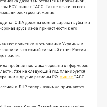
бстановка даже там остается напряженной,
лам ВСУ, пишет ТАСС. Также почти во всех
изовали электроснабжение.
лодина, США должны компенсировать убытки
коронавируса из-за причастности к его
е меняют политики в отношении Украины и
 заявили, что самый сильный ответ России –
дет расти.
ила пробная поставка черешни от фермеров
ласти. Уже на следующий год планируется
черешни в другие регионы РФ,
пишет
ТАСС.
оссией и ЛНР теперь взаимно признаются.
ей Царьград Санкт-Петербург, присылайте