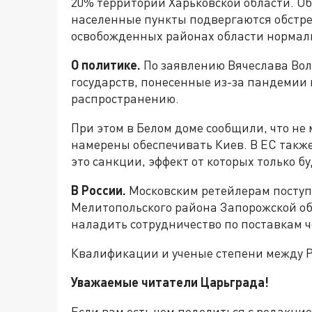
20% территории Харьковской области. О
населенные пункты подвергаются обстре
освобожденных районах области нормал
О политике.
По заявлению Вячеслава Во
государств, понесенные из-за пандемии 
распространению.
При этом в Белом доме сообщили, что н
намерены обеспечивать Киев. В ЕС также
это санкции, эффект от которых только бу
В России.
Московским ретейлерам поступ
Мелитопольского района Запорожской об
наладить сотрудничество по поставкам 
Квалификации и ученые степени между Р
Уважаемые читатели Царьграда!
Если вам есть чем поделиться с редакци