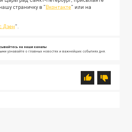
нашу страничку в "
Вконтакте
" или на
с.Дзен
".
сывайтесь на наши каналы
ыми узнавайте о главных новостях и важнейших событиях дня.