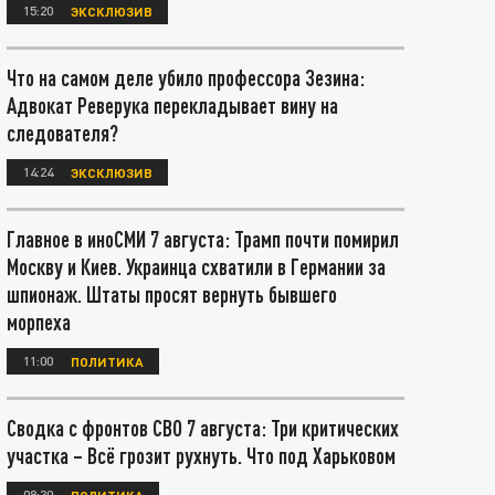
15:20
ЭКСКЛЮЗИВ
Что на самом деле убило профессора Зезина:
Адвокат Реверука перекладывает вину на
следователя?
14:24
ЭКСКЛЮЗИВ
Главное в иноСМИ 7 августа: Трамп почти помирил
Москву и Киев. Украинца схватили в Германии за
шпионаж. Штаты просят вернуть бывшего
морпеха
11:00
ПОЛИТИКА
Сводка с фронтов СВО 7 августа: Три критических
участка – Всё грозит рухнуть. Что под Харьковом
08:30
ПОЛИТИКА