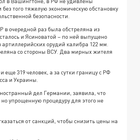
ол в Вашингтоне, в РФ не удивлены
и без того тяжелую экономическую обстановку
вольственной безопасности.
Р в очередной раз была обстреляна из
сталось и Ясиноватой – по ней выпущено
з артиллерийских орудий калибра 122 мм.
реляна со стороны ВСУ. Два мирных жителя
еще 319 человек, а за сутки границу с РФ
сса и Украины.
ностранный дел Германии, заявила, что
 но упрощенную процедуру для этого не
азаться от санкций, чтобы снизить цены на