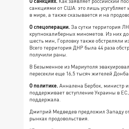
О санкциях.
Как заявляет российский пос
санкциями от США: это лишь усугубляет 
в мире, а также сказывается и на продо
О спецоперации.
За сутки территория ЛН
крупнокалиберных минометов. Из них до
шесть мин, Горловку также обстреляли и
Всего территория ДНР была 44 раза обст
получили раны.
В Безыменное из Мариуполя эвакуировали 
пересекли еще 16,5 тысяч жителей Донба
О политике.
Анналена Бербок, министр и
поддерживает вступление Украины в ЕС,
поддержала.
Дмитрий Медведев предложил Западу отк
рынках продовольствия.