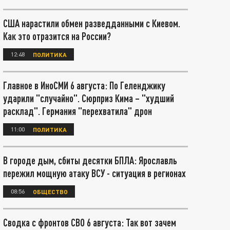
США нарастили обмен разведданными с Киевом.
Как это отразится на России?
12:48
ПОЛИТИКА
Главное в ИноСМИ 6 августа: По Геленджику
ударили "случайно". Сюрприз Кима – "худший
расклад". Германия "перехватила" дрон
11:00
ПОЛИТИКА
В городе дым, сбиты десятки БПЛА: Ярославль
пережил мощную атаку ВСУ - ситуация в регионах
08:56
ОБЩЕСТВО
Сводка с фронтов СВО 6 августа: Так вот зачем