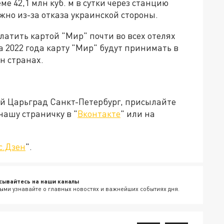
ме 42,1 млн куб. м в сутки через станцию
жно из-за отказа украинской стороны.
латить картой "Мир" почти во всех отелях
а 2022 года карту "Мир" будут принимать в
н странах.
ей Царьград Санкт-Петербург, присылайте
нашу страничку в "
Вконтакте
" или на
с.Дзен
".
сывайтесь на наши каналы
ыми узнавайте о главных новостях и важнейших событиях дня.