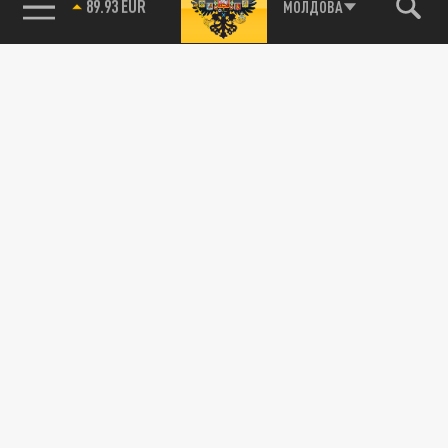
85.64 BRENT
МОЛДОВА
Подписывайтесь на наши каналы
и первыми узнавайте о главных новостях
и важнейших событиях дня.
ДЗЕН
ТЕЛЕГРАМ
ПОДЕЛИТЬСЯ В СОЦСЕТЯХ:
Новости партнёров
Агрегатор новостей 24СМИ