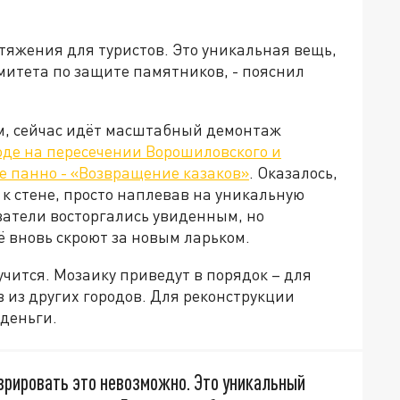
итяжения для туристов. Это уникальная вещь,
митета по защите памятников, - пояснил
м, сейчас идёт масштабный демонтаж
оде на пересечении Ворошиловского и
 панно - «Возвращение казаков»
. Оказалось,
 к стене, просто наплевав на уникальную
ватели восторгались увиденным, но
 вновь скроют за новым ларьком.
учится. Мозаику приведут в порядок – для
в из других городов. Для реконструкции
деньги.
врировать это невозможно. Это уникальный