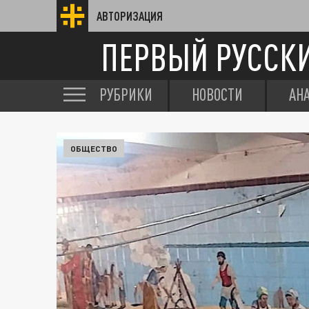
АВТОРИЗАЦИЯ
ПЕРВЫЙ РУССК
РУБРИКИ
НОВОСТИ
АН
ОБЩЕСТВО