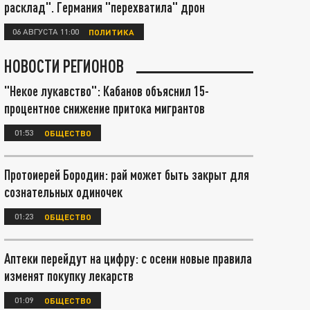
расклад". Германия "перехватила" дрон
06 АВГУСТА 11:00
ПОЛИТИКА
НОВОСТИ РЕГИОНОВ
"Некое лукавство": Кабанов объяснил 15-
процентное снижение притока мигрантов
01:53
ОБЩЕСТВО
Протоиерей Бородин: рай может быть закрыт для
сознательных одиночек
01:23
ОБЩЕСТВО
Аптеки перейдут на цифру: с осени новые правила
изменят покупку лекарств
01:09
ОБЩЕСТВО