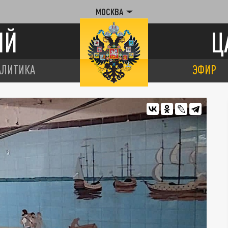
МОСКВА
ИЙ
Ц
АЛИТИКА
ЭФИР