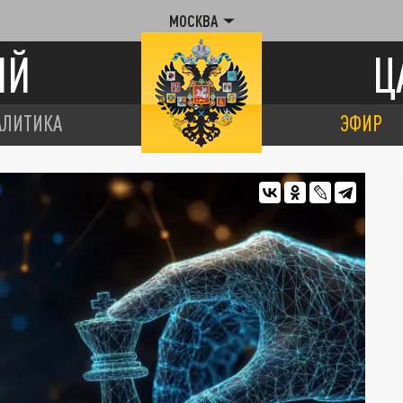
МОСКВА
ИЙ
Ц
АЛИТИКА
ЭФИР