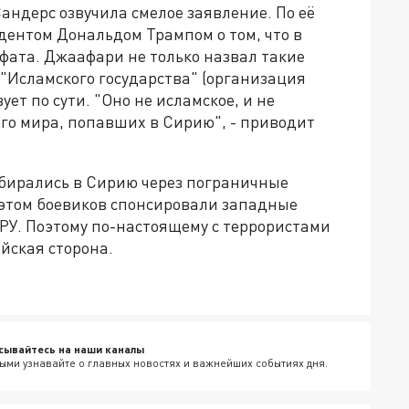
андерс озвучила смелое заявление. По её
дентом Дональдом Трампом о том, что в
ата. Джаафари не только назвал такие
 "Исламского государства" (организация
ет по сути. "Оно не исламское, и не
сего мира, попавших в Сирию", - приводит
бирались в Сирию через пограничные
 этом боевиков спонсировали западные
ЦРУ. Поэтому по-настоящему с террористами
йская сторона.
сывайтесь на наши каналы
ыми узнавайте о главных новостях и важнейших событиях дня.