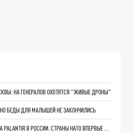
ОСКВЫ: НА ГЕНЕРАЛОВ ОХОТЯТСЯ "ЖИВЫЕ ДРОНЫ"
. НО БЕДЫ ДЛЯ МАЛЫШЕЙ НЕ ЗАКОНЧИЛИСЬ
"ОЧЕНЬ ПЛОХИЕ НОВОСТИ": БОЛЬШАЯ ОШИБКА PALANTIR В РОССИИ. СТРАНЫ НАТО ВПЕРВЫЕ ЗА СВО ОСТАНОВИЛИ ПОСТАВКИ ОРУЖИЯ. ВСУ ТЕРЯЮТ ПРИГРАНИЧЬЕ?