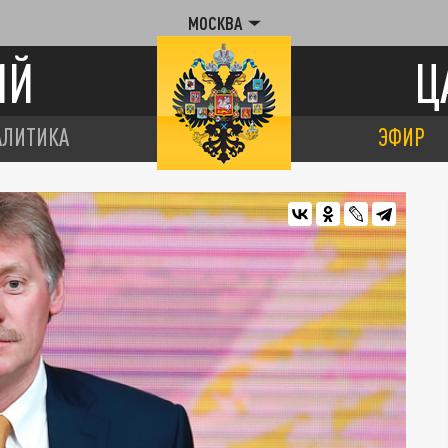
МОСКВА
ИЙ
Ц
АЛИТИКА
ЭФИР