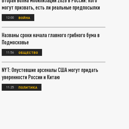
Вторая волна мобилизации 2026 в России: кого
могут призвать, есть ли реальные предпосылки
12:00
ВОЙНА
Названы сроки начала главного грибного бума в
Подмосковье
11:56
ОБЩЕСТВО
NYT: Опустевшие арсеналы США могут придать
уверенности России и Китаю
11:25
ПОЛИТИКА