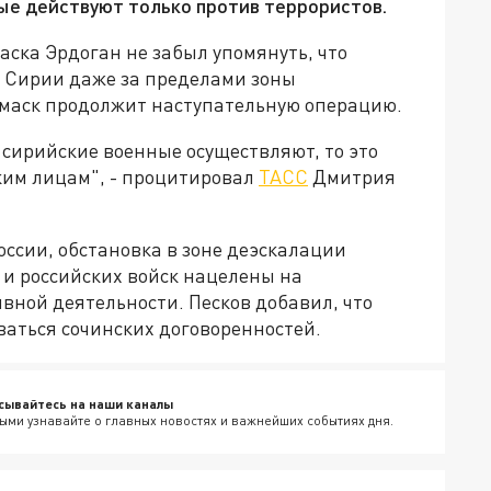
ные действуют только против террористов.
ска Эрдоган не забыл упомянуть, что
а Сирии даже за пределами зоны
Дамаск продолжит наступательную операцию.
 сирийские военные осуществляют, то это
ким лицам", - процитировал
ТАСС
Дмитрия
оссии, обстановка в зоне деэскалации
 и российских войск нацелены на
вной деятельности. Песков добавил, что
аться сочинских договоренностей.
сывайтесь на наши каналы
ыми узнавайте о главных новостях и важнейших событиях дня.