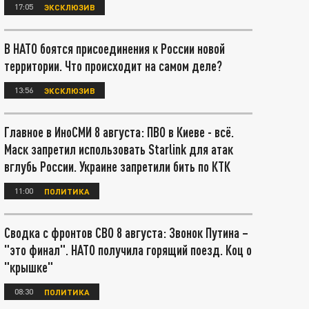
17:05
ЭКСКЛЮЗИВ
В НАТО боятся присоединения к России новой
территории. Что происходит на самом деле?
13:56
ЭКСКЛЮЗИВ
Главное в ИноСМИ 8 августа: ПВО в Киеве - всё.
Маск запретил использовать Starlink для атак
вглубь России. Украине запретили бить по КТК
11:00
ПОЛИТИКА
Сводка с фронтов СВО 8 августа: Звонок Путина –
"это финал". НАТО получила горящий поезд. Коц о
"крышке"
08:30
ПОЛИТИКА