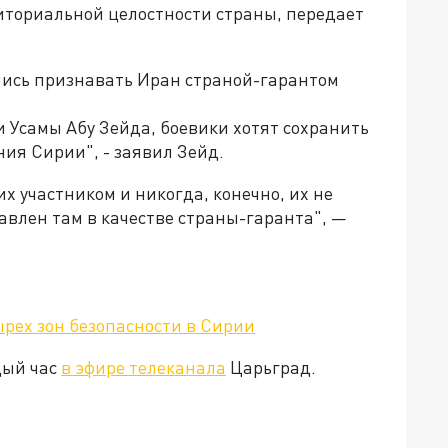
иториальной целостности страны, передает
лись признавать Иран страной-гарантом
 Усамы Абу Зейда, боевики хотят сохранить
ия Сирии", - заявил Зейд.
х участником и никогда, конечно, их не
авлен там в качестве страны-гаранта", —
ырех зон безопасности в Сирии
дый час
в эфире телеканала
Царьград.