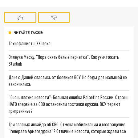
ЧИТАЙТЕ ТАКЖЕ:
Технофашисты XXI века
Оплеуха Маску. "Пора снять белые перчатки": Как уничтожить
Starlink
Даня с Дашей спаслись от боевиков ВСУ. Но беды для малышей не
закончились
"Очень плохие новости": Большая ошибка Palantir в России. Страны
НАТО впервые за СВО остановили поставки оружия. ВСУ теряют
приграничье?
Три главных инсайда об СВО. Отмена мобилизации и возвращение
"генерала Армагеддона"? Отличные новости, которые ждали все