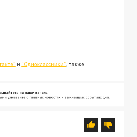
такте"
и
"Одноклассники"
, также
.
сывайтесь на наши каналы
ыми узнавайте о главных новостях и важнейших событиях дня.