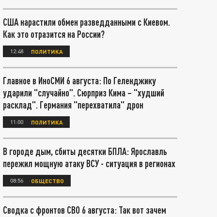
США нарастили обмен разведданными с Киевом.
Как это отразится на России?
12:48
ПОЛИТИКА
Главное в ИноСМИ 6 августа: По Геленджику
ударили "случайно". Сюрприз Кима – "худший
расклад". Германия "перехватила" дрон
11:00
ПОЛИТИКА
В городе дым, сбиты десятки БПЛА: Ярославль
пережил мощную атаку ВСУ - ситуация в регионах
08:56
ОБЩЕСТВО
Сводка с фронтов СВО 6 августа: Так вот зачем