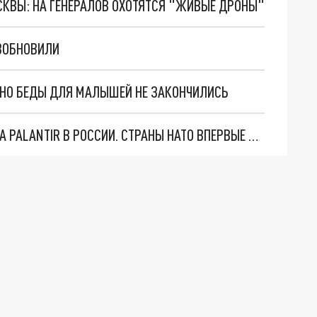
ОСКВЫ: НА ГЕНЕРАЛОВ ОХОТЯТСЯ "ЖИВЫЕ ДРОНЫ"
ОЗОБНОВИЛИ
. НО БЕДЫ ДЛЯ МАЛЫШЕЙ НЕ ЗАКОНЧИЛИСЬ
"ОЧЕНЬ ПЛОХИЕ НОВОСТИ": БОЛЬШАЯ ОШИБКА PALANTIR В РОССИИ. СТРАНЫ НАТО ВПЕРВЫЕ ЗА СВО ОСТАНОВИЛИ ПОСТАВКИ ОРУЖИЯ. ВСУ ТЕРЯЮТ ПРИГРАНИЧЬЕ?