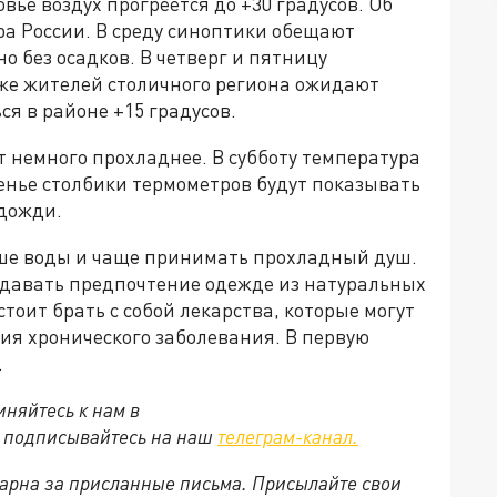
вье воздух прогреется до +30 градусов. Об
ра России. В среду синоптики обещают
 без осадков. В четверг и пятницу
же жителей столичного региона ожидают
ся в районе +15 градусов.
т немного прохладнее. В субботу температура
есенье столбики термометров будут показывать
 дожди.
ьше воды и чаще принимать прохладный душ.
отдавать предпочтение одежде из натуральных
стоит брать с собой лекарства, которые могут
ия хронического заболевания. В первую
.
няйтесь к нам в
е подписывайтесь на наш
телеграм-канал.
арна за присланные письма. Присылайте свои