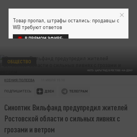
Товар пропал, штрафы остались: продавцы с
WB требуют ответов
В ПРЯМОМ ЭФИРЕ:
ОБЩЕСТВО
ФОТО: ЦАРЬГРАД В РОСТОВЕ-НА-ДОНУ
КСЕНИЯ ПОЛЕЕВА
11 ИЮЛЯ 15:10
ПОДПИШИТЕСЬ:
Синоптик Вильфанд предупредил жителей
Ростовской области о сильных ливнях с
грозами и ветром