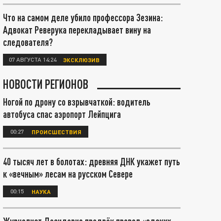
Что на самом деле убило профессора Зезина:
Адвокат Реверука перекладывает вину на
следователя?
07 АВГУСТА 14:24
ЭКСКЛЮЗИВ
НОВОСТИ РЕГИОНОВ
Ногой по дрону со взрывчаткой: водитель
автобуса спас аэропорт Лейпцига
00:27
ПРОИСШЕСТВИЯ
40 тысяч лет в болотах: древняя ДНК укажет путь
к «вечным» лесам на русском Севере
00:15
НАУКА