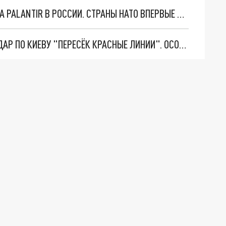
"ОЧЕНЬ ПЛОХИЕ НОВОСТИ": БОЛЬШАЯ ОШИБКА PALANTIR В РОССИИ. СТРАНЫ НАТО ВПЕРВЫЕ ЗА СВО ОСТАНОВИЛИ ПОСТАВКИ ОРУЖИЯ. ВСУ ТЕРЯЮТ ПРИГРАНИЧЬЕ?
"ТЕРПЕНИЕ ПУТИНА ЛОПНУЛО". РЕКОРДНЫЙ УДАР ПО КИЕВУ "ПЕРЕСЁК КРАСНЫЕ ЛИНИИ". ОСОБЫЕ СПЕЦЫ КНДР НА ЛБС? ТАЙНЫЕ ПЕРЕГОВОРЫ ЕВРОПЫ И МОСКВЫ