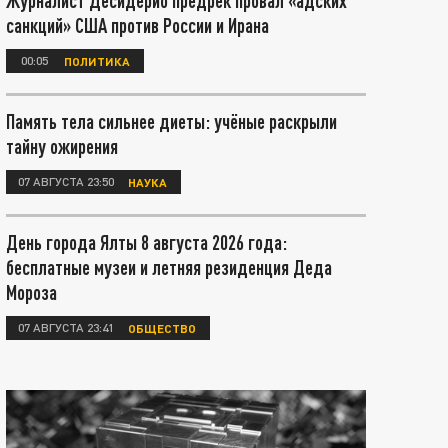
Журналист Десидерио предрёк провал «адских
санкций» США против России и Ирана
00:05
ПОЛИТИКА
Память тела сильнее диеты: учёные раскрыли
тайну ожирения
07 АВГУСТА 23:50
НАУКА
День города Ялты 8 августа 2026 года:
бесплатные музеи и летняя резиденция Деда
Мороза
07 АВГУСТА 23:41
ОБЩЕСТВО