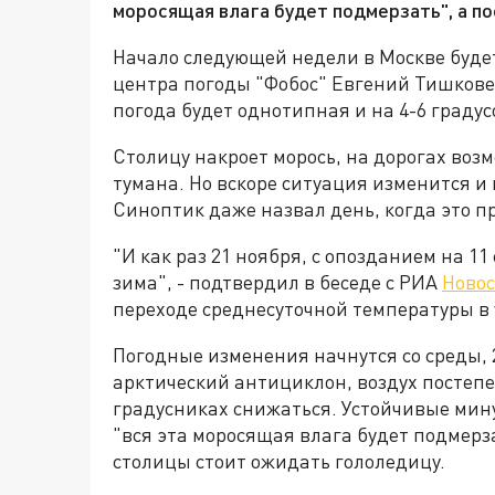
моросящая влага будет подмерзать", а по
Начало следующей недели в Москве буд
центра погоды "Фобос" Евгений Тишковец
погода будет однотипная и на 4-6 граду
Столицу накроет морось, на дорогах воз
тумана. Но вскоре ситуация изменится и
Синоптик даже назвал день, когда это п
"И как раз 21 ноября, с опозданием на 11
зима", - подтвердил в беседе с РИА
Ново
переходе среднесуточной температуры в
Погодные изменения начнутся со среды, 
арктический антициклон, воздух постепе
градусниках снижаться. Устойчивые мину
"вся эта моросящая влага будет подмерза
столицы стоит ожидать гололедицу.