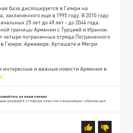
нная база дислоцируется в Гюмри на
 заключённого ещё в 1995 году. В 2010 году
альных 25 лет до 49 лет - до 2044 года.
нной границы Армении с Турцией и Ираном,
т четыре пограничных отряда Пограничного
в Гюмри, Армавире, Арташате и Мегри.
е интересные и важные новости Армении в
х"
сывайтесь на наши каналы
ыми узнавайте о главных новостях и важнейших событиях дня.