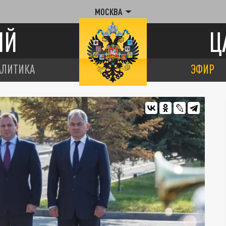
МОСКВА
ИЙ
Ц
АЛИТИКА
ЭФИР