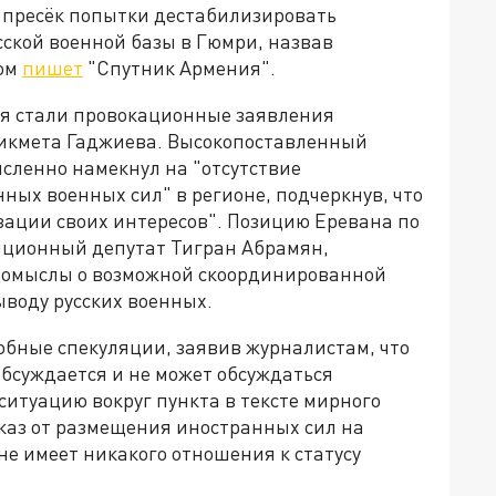
 пресёк попытки дестабилизировать
сской военной базы в Гюмри, назвав
том
пишет
"Спутник Армения".
я стали провокационные заявления
икмета Гаджиева. Высокопоставленный
сленно намекнул на "отсутствие
ых военных сил" в регионе, подчеркнув, что
ации своих интересов". Позицию Еревана по
зиционный депутат Тигран Абрамян,
домыслы о возможной скоординированной
воду русских военных.
бные спекуляции, заявив журналистам, что
обсуждается и не может обсуждаться
ситуацию вокруг пункта в тексте мирного
тказ от размещения иностранных сил на
не имеет никакого отношения к статусу