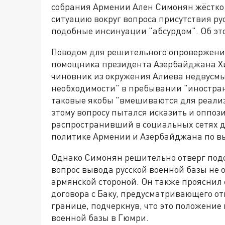
собрания Армении Ален Симонян жёстко
ситуацию вокруг вопроса присутствия ру
подобные инсинуации "абсурдом". Об э
Поводом для решительного опровержени
помощника президента Азербайджана Х
чиновник из окружения Алиева недвусмы
необходимости" в пребывании "иностранн
таковые якобы "вмешиваются для реализ
этому вопросу пытался исказить и оппо
распространивший в социальных сетях 
политике Армении и Азербайджана по вы
Однако Симонян решительно отверг подо
вопрос вывода русской военной базы не 
армянской стороной. Он также прояснил 
договора с Баку, предусматривающего о
границе, подчеркнув, что это положение 
военной базы в Гюмри.