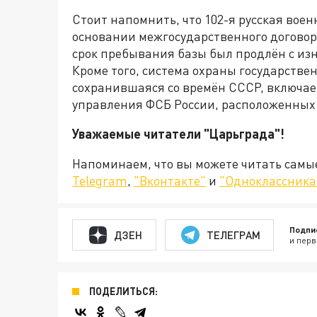
Стоит напомнить, что 102-я русская вое
основании межгосударственного договора,
срок пребывания базы был продлён с изнач
Кроме того, система охраны государстве
сохранившаяся со времён СССР, включае
управления ФСБ России, расположенных 
Уважаемые читатели "Царьграда"!
Напоминаем, что вы можете читать самы
Telegram
,
"Вконтакте"
и
"Одноклассника
Подпи
ДЗЕН
ТЕЛЕГРАМ
и перв
ПОДЕЛИТЬСЯ: