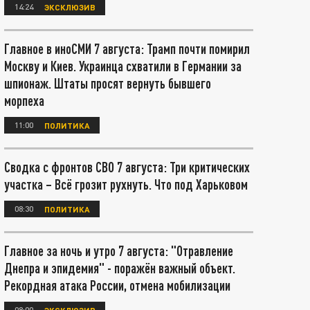
14:24
ЭКСКЛЮЗИВ
Главное в иноСМИ 7 августа: Трамп почти помирил
Москву и Киев. Украинца схватили в Германии за
шпионаж. Штаты просят вернуть бывшего
морпеха
11:00
ПОЛИТИКА
Сводка с фронтов СВО 7 августа: Три критических
участка – Всё грозит рухнуть. Что под Харьковом
08:30
ПОЛИТИКА
Главное за ночь и утро 7 августа: "Отравление
Днепра и эпидемия" - поражён важный объект.
Рекордная атака России, отмена мобилизации
08:00
ЭКСКЛЮЗИВ