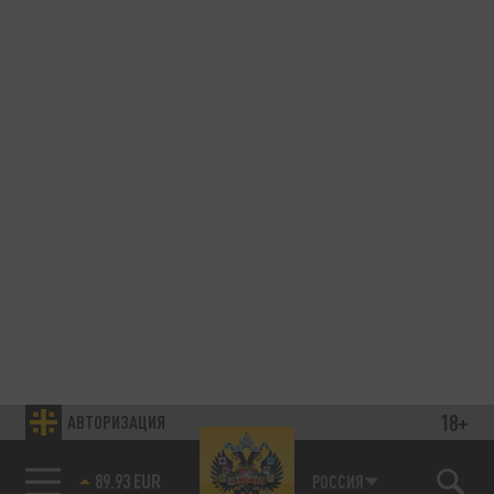
18+
АВТОРИЗАЦИЯ
89.93 EUR
РОССИЯ