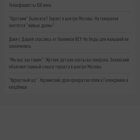
Технофашисты XXI века
"Кротами" были все? Теракт в центре Москвы: На генералов
охотятся "живые дроны"
Даня с Дашей спаслись от боевиков ВСУ. Но беды для малышей не
закончились
"Мы вас заставим": Жуткие детали охоты на генерала. Зеленский
объяснил главный смысл теракта в центре Москвы
"Курортный ад": Украинский дрон превратил пляж в Геленджике в
кладбище