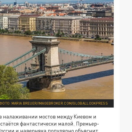
ФОТО: MARIA BREUER/IMAGEBROKER.COM/GLOBALLOOKPRESS
 в налаживании мостов между Киевом и
стаётся фантастически малой. Премьер-
России и наверняка популярно объяснит