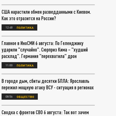
США нарастили обмен разведданными с Киевом.
Как это отразится на России?
12:48
ПОЛИТИКА
Главное в ИноСМИ 6 августа: По Геленджику
ударили "случайно". Сюрприз Кима – "худший
расклад". Германия "перехватила" дрон
11:00
ПОЛИТИКА
В городе дым, сбиты десятки БПЛА: Ярославль
пережил мощную атаку ВСУ - ситуация в регионах
08:56
ОБЩЕСТВО
Сводка с фронтов СВО 6 августа: Так вот зачем