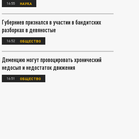
16:55
НАУКА
Губерниев признался в участии в бандитских
разборках в девяностые
16:52
ОБЩЕСТВО
Деменцию могут провоцировать хронический
недосып и недостаток движения
16:51
ОБЩЕСТВО