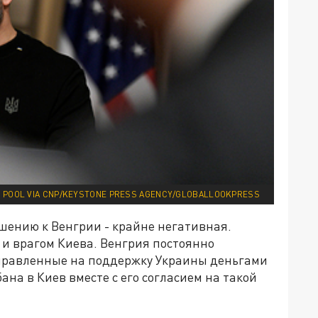
- POOL VIA CNP/KEYSTONE PRESS AGENCY/GLOBALLOOKPRESS
ению к Венгрии - крайне негативная.
 и врагом Киева. Венгрия постоянно
правленные на поддержку Украины деньгами
на в Киев вместе с его согласием на такой