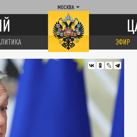
МОСКВА
ИЙ
Ц
АЛИТИКА
ЭФИР