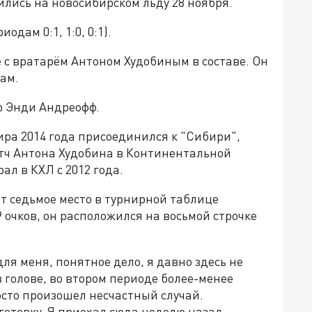
лись на новосибирском льду 28 ноября.
одам 0:1, 1:0, 0:1).
 с вратарём Антоном Худобиным в составе. Он
там.
р Энди Андреофф.
ира 2014 года присоединился к "Сибири",
атч Антона Худобина в Континентальной
ал в КХЛ с 2012 года.
ет седьмое место в турнирной таблице
 очков, он расположился на восьмой строчке
я меня, понятное дело, я давно здесь не
 голове, во втором периоде более-менее
росто произошел несчастный случай.
отовку. Я приехал сюда неделю назад,