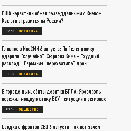
США нарастили обмен разведданными с Киевом.
Как это отразится на России?
12:48
ПОЛИТИКА
Главное в ИноСМИ 6 августа: По Геленджику
ударили "случайно". Сюрприз Кима – "худший
расклад". Германия "перехватила" дрон
11:00
ПОЛИТИКА
В городе дым, сбиты десятки БПЛА: Ярославль
пережил мощную атаку ВСУ - ситуация в регионах
08:56
ОБЩЕСТВО
Сводка с фронтов СВО 6 августа: Так вот зачем