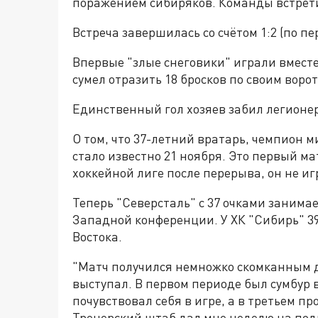
поражением сибиряков. Команды встрети
Встреча завершилась со счётом 1:2 (по пери
Впервые "злые снеговики" играли вместе
сумел отразить 18 бросков по своим воро
Единственный гол хозяев забил легионе
О том, что 37-летний вратарь, чемпион м
стало известно 21 ноября. Это первый м
хоккейной лиге после перерыва, он не игр
Теперь "Северсталь" с 37 очками занима
Западной конференции. У ХК "Сибирь" 39
Востока.
"Матч получился немножко скомканным дл
выступал. В первом периоде был сумбур в
почувствовал себя в игре, а в третьем п
Тренерский штаб дал мне неделю на подг