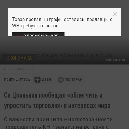
Товар пропал, штрафы остались: продавцы с
WB требуют ответов
В ПРЯМОМ ЭФИРЕ:
ЭКОНОМИКА
ФОТО: ЦАРЬГРАД
03 СЕНТЯБРЯ 06:42
ПОДПИШИТЕСЬ:
Си Цзиньпин пообещал «облегчить и
упростить торговлю» в интересах мира
О важности принципа многосторонности
председатель КНР заявил на встрече с