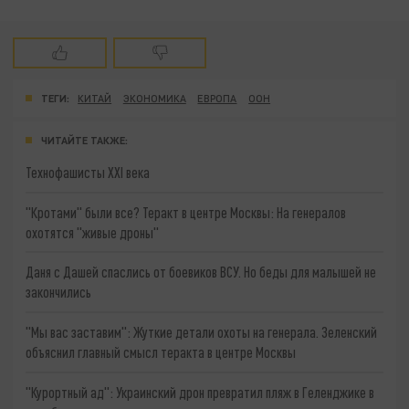
ТЕГИ:
КИТАЙ
ЭКОНОМИКА
ЕВРОПА
ООН
ЧИТАЙТЕ ТАКЖЕ:
Технофашисты XXI века
"Кротами" были все? Теракт в центре Москвы: На генералов
охотятся "живые дроны"
Даня с Дашей спаслись от боевиков ВСУ. Но беды для малышей не
закончились
"Мы вас заставим": Жуткие детали охоты на генерала. Зеленский
объяснил главный смысл теракта в центре Москвы
"Курортный ад": Украинский дрон превратил пляж в Геленджике в