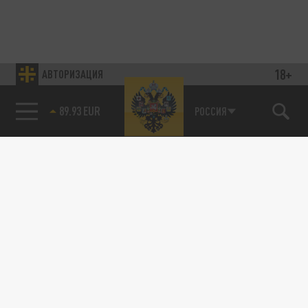
18+
АВТОРИЗАЦИЯ
89.93 EUR
РОССИЯ