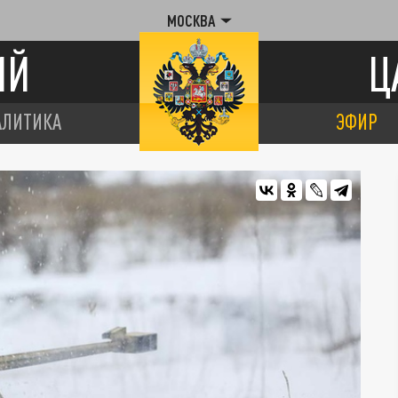
МОСКВА
ИЙ
Ц
АЛИТИКА
ЭФИР