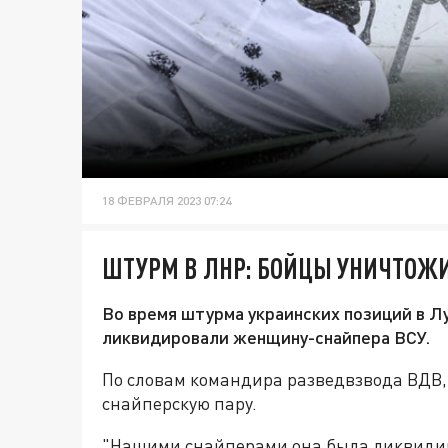
18 ФЕВРАЛЯ 2023 07:24
ШТУРМ В ЛНР: БОЙЦЫ УНИЧТОЖ
Во время штурма украинских позиций в Л
ликвидировали женщину-снайпера ВСУ.
По словам командира разведвзвода ВДВ
снайперскую пару.
"Нашими снайперами она была ликвидир