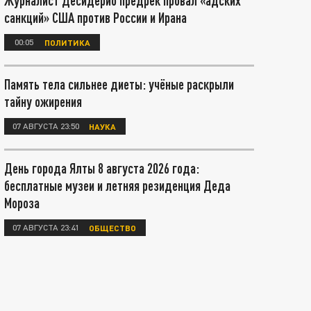
Журналист Десидерио предрёк провал «адских
санкций» США против России и Ирана
00:05
ПОЛИТИКА
Память тела сильнее диеты: учёные раскрыли
тайну ожирения
07 АВГУСТА 23:50
НАУКА
День города Ялты 8 августа 2026 года:
бесплатные музеи и летняя резиденция Деда
Мороза
07 АВГУСТА 23:41
ОБЩЕСТВО