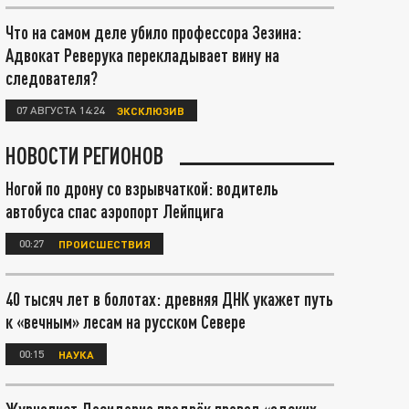
Что на самом деле убило профессора Зезина:
Адвокат Реверука перекладывает вину на
следователя?
07 АВГУСТА 14:24
ЭКСКЛЮЗИВ
НОВОСТИ РЕГИОНОВ
Ногой по дрону со взрывчаткой: водитель
автобуса спас аэропорт Лейпцига
00:27
ПРОИСШЕСТВИЯ
40 тысяч лет в болотах: древняя ДНК укажет путь
к «вечным» лесам на русском Севере
00:15
НАУКА