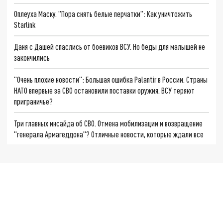
Оплеуха Маску. "Пора снять белые перчатки": Как уничтожить
Starlink
Даня с Дашей спаслись от боевиков ВСУ. Но беды для малышей не
закончились
"Очень плохие новости": Большая ошибка Palantir в России. Страны
НАТО впервые за СВО остановили поставки оружия. ВСУ теряют
приграничье?
Три главных инсайда об СВО. Отмена мобилизации и возвращение
"генерала Армагеддона"? Отличные новости, которые ждали все