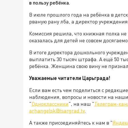
в пользу ребёнка.
В июле прошлого года на ребёнка в детс
рваную рану лба, а директор учреждени
Комиссия решила, что книжная полка не
оказалась для детей не совсем досягаемо
В итоге директора дошкольного учрежде
выплатить 30 тысяч штрафа. А ещё 50 т
ребёнка. Женщина свою вину не признал
Уважаемые читатели Царьграда!
Если вам есть чем поделиться с редакци
наблюдения, вопросы и новости на наши 
"
Одноклассники
", на наш "
Телеграм-кан
arhangelsk@tsargrad.tv
.
А также присоединяйтесь к нам в "
Яндек