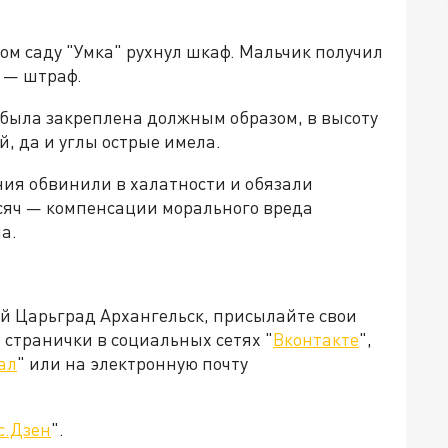
ком саду "Умка" рухнул шкаф. Мальчик получил
я — штраф.
 была закреплена должным образом, в высоту
й, да и углы острые имела.
ния обвинили в халатности и обязали
ысяч — компенсации морального вреда
а.
ей Царьград Архангельск, присылайте свои
странички в социальных сетях "
Вконтакте
",
ал
" или на электронную почту
с.Дзен
".