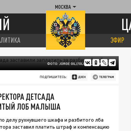
МОСКВА
ИЙ
Ц
АЛИТИКА
ЭФИР
ФОТО: JORGE GIL//GLOBALLOOKPRESS
ПОДПИШИТЕСЬ:
РЕКТОРА ДЕТСАДА
БИТЫЙ ЛОБ МАЛЫША
по делу рухнувшего шкафа и разбитого лба
ктора заставил платить штраф и компенсацию