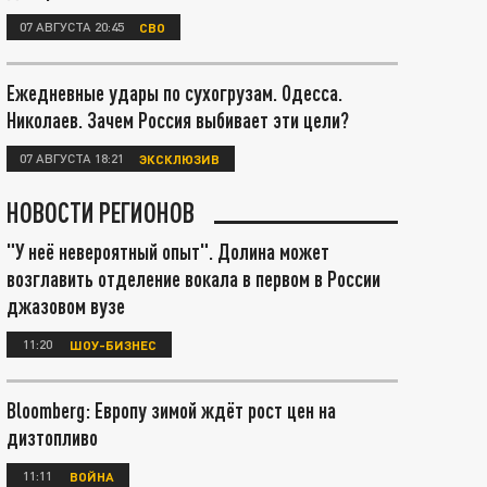
07 АВГУСТА 20:45
СВО
Ежедневные удары по сухогрузам. Одесса.
Николаев. Зачем Россия выбивает эти цели?
07 АВГУСТА 18:21
ЭКСКЛЮЗИВ
НОВОСТИ РЕГИОНОВ
"У неё невероятный опыт". Долина может
возглавить отделение вокала в первом в России
джазовом вузе
11:20
ШОУ-БИЗНЕС
Bloomberg: Европу зимой ждёт рост цен на
дизтопливо
11:11
ВОЙНА