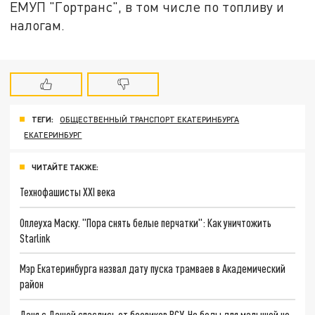
ЕМУП "Гортранс", в том числе по топливу и
налогам.
ТЕГИ:
ОБЩЕСТВЕННЫЙ ТРАНСПОРТ ЕКАТЕРИНБУРГА
ЕКАТЕРИНБУРГ
ЧИТАЙТЕ ТАКЖЕ:
Технофашисты XXI века
Оплеуха Маску. "Пора снять белые перчатки": Как уничтожить
Starlink
Мэр Екатеринбурга назвал дату пуска трамваев в Академический
район
Даня с Дашей спаслись от боевиков ВСУ. Но беды для малышей не