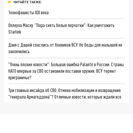
ЧИТАЙТЕ ТАКЖЕ:
Технофашисты XXI века
Оплеуха Маску. "Пора снять белые перчатки": Как уничтожить
Starlink
Даня с Дашей спаслись от боевиков ВСУ. Но беды для малышей не
закончились
"Очень плохие новости": Большая ошибка Palantir в России. Страны
НАТО впервые за СВО остановили поставки оружия. ВСУ теряют
приграничье?
Три главных инсайда об СВО. Отмена мобилизации и возвращение
"генерала Армагеддона"? Отличные новости, которые ждали все