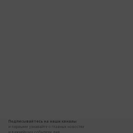
Подписывайтесь на наши каналы
и первыми узнавайте о главных новостях
и важнейших событиях дня.