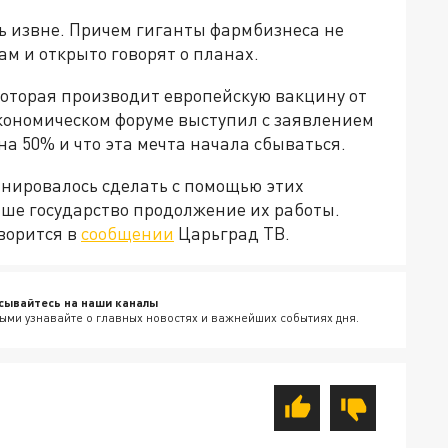
 извне. Причем гиганты фармбизнеса не
м и открыто говорят о планах.
 которая производит европейскую вакцину от
экономическом форуме выступил с заявлением
на 50% и что эта мечта начала сбываться.
анировалось сделать с помощью этих
аше государство продолжение их работы.
оворится в
сообщении
Царьград ТВ.
сывайтесь на наши каналы
ыми узнавайте о главных новостях и важнейших событиях дня.