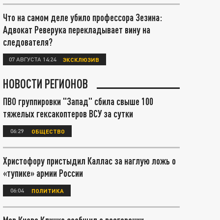
Что на самом деле убило профессора Зезина:
Адвокат Реверука перекладывает вину на
следователя?
07 АВГУСТА 14:24
ЭКСКЛЮЗИВ
НОВОСТИ РЕГИОНОВ
ПВО группировки "Запад" сбила свыше 100
тяжелых гексакоптеров ВСУ за сутки
06:29
ОБЩЕСТВО
Христофору пристыдил Каллас за наглую ложь о
«тупике» армии России
06:04
ПОЛИТИКА