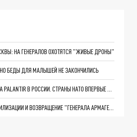
ОСКВЫ: НА ГЕНЕРАЛОВ ОХОТЯТСЯ "ЖИВЫЕ ДРОНЫ"
. НО БЕДЫ ДЛЯ МАЛЫШЕЙ НЕ ЗАКОНЧИЛИСЬ
"ОЧЕНЬ ПЛОХИЕ НОВОСТИ": БОЛЬШАЯ ОШИБКА PALANTIR В РОССИИ. СТРАНЫ НАТО ВПЕРВЫЕ ЗА СВО ОСТАНОВИЛИ ПОСТАВКИ ОРУЖИЯ. ВСУ ТЕРЯЮТ ПРИГРАНИЧЬЕ?
ТРИ ГЛАВНЫХ ИНСАЙДА ОБ СВО. ОТМЕНА МОБИЛИЗАЦИИ И ВОЗВРАЩЕНИЕ "ГЕНЕРАЛА АРМАГЕДДОНА"? ОТЛИЧНЫЕ НОВОСТИ, КОТОРЫЕ ЖДАЛИ ВСЕ