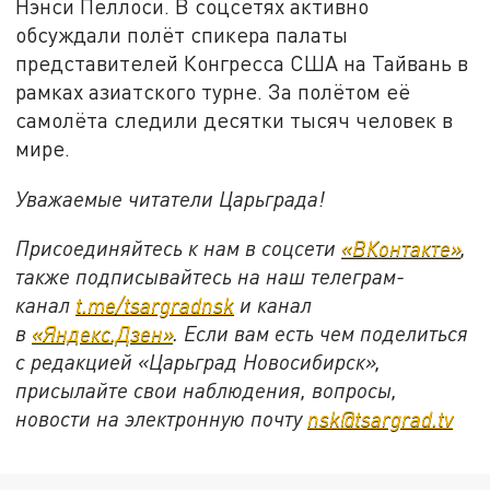
Нэнси Пеллоси. В соцсетях активно
обсуждали полёт спикера палаты
представителей Конгресса США на Тайвань в
рамках азиатского турне. За полётом её
самолёта следили десятки тысяч человек в
мире.
Уважаемые читатели Царьграда!
Присоединяйтесь к нам в соцсети
«ВКонтакте»
,
также подписывайтесь на наш телеграм-
канал
t.me/tsargradnsk
и канал
в
«Яндекс.Дзен»
. Если вам есть чем поделиться
с редакцией «Царьград Новосибирск»,
присылайте свои наблюдения, вопросы,
новости на электронную почту
nsk@tsargrad.tv