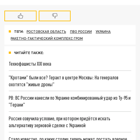
ТЕГИ:
РОСТОВСКАЯ ОБЛАСТЬ
ПВО РОССИИ
УКРАИНА
РАКЕТНО-ТАКТИЧЕСКИЙ КОМПЛЕКС ГРОМ
ЧИТАЙТЕ ТАКЖЕ:
Технофашисты XXI века
"Кротами" были все? Теракт в центре Москвы: На генералов
охотятся "живые дроны"
РВ: ВС России нанесли по Украине комбинированный удар из Ту-95 и
"Герани"
Россия озвучила условие, при котором придётся искать
альтернативу зерновой сделке с Украиной
Стало известно, до каких столиц теперь может достать ядерное