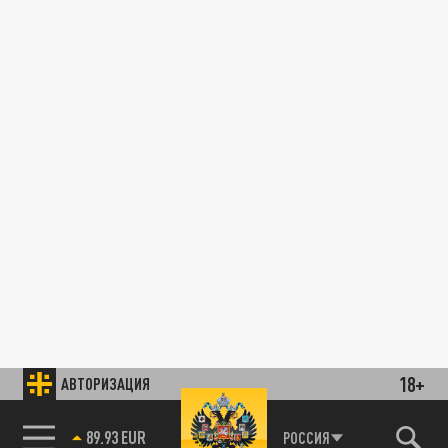
18+
АВТОРИЗАЦИЯ
89.93 EUR
РОССИЯ