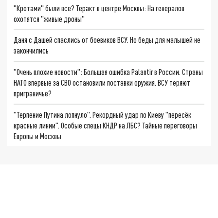
"Кротами" были все? Теракт в центре Москвы: На генералов
охотятся "живые дроны"
Даня с Дашей спаслись от боевиков ВСУ. Но беды для малышей не
закончились
"Очень плохие новости": Большая ошибка Palantir в России. Страны
НАТО впервые за СВО остановили поставки оружия. ВСУ теряют
приграничье?
"Терпение Путина лопнуло". Рекордный удар по Киеву "пересёк
красные линии". Особые спецы КНДР на ЛБС? Тайные переговоры
Европы и Москвы