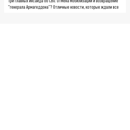
Три главных инсайда об СВО. Отмена мобилизации и возвращение
"генерала Армагеддона"? Отличные новости, которые ждали все