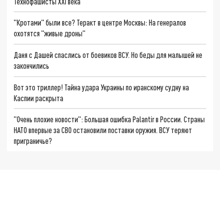
Технофашисты XXI века
"Кротами" были все? Теракт в центре Москвы: На генералов
охотятся "живые дроны"
Даня с Дашей спаслись от боевиков ВСУ. Но беды для малышей не
закончились
Вот это триллер! Тайна удара Украины по иранскому судну на
Каспии раскрыта
"Очень плохие новости": Большая ошибка Palantir в России. Страны
НАТО впервые за СВО остановили поставки оружия. ВСУ теряют
приграничье?