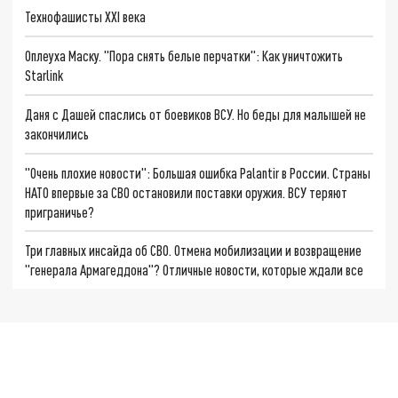
Технофашисты XXI века
Оплеуха Маску. "Пора снять белые перчатки": Как уничтожить
Starlink
Даня с Дашей спаслись от боевиков ВСУ. Но беды для малышей не
закончились
"Очень плохие новости": Большая ошибка Palantir в России. Страны
НАТО впервые за СВО остановили поставки оружия. ВСУ теряют
приграничье?
Три главных инсайда об СВО. Отмена мобилизации и возвращение
"генерала Армагеддона"? Отличные новости, которые ждали все