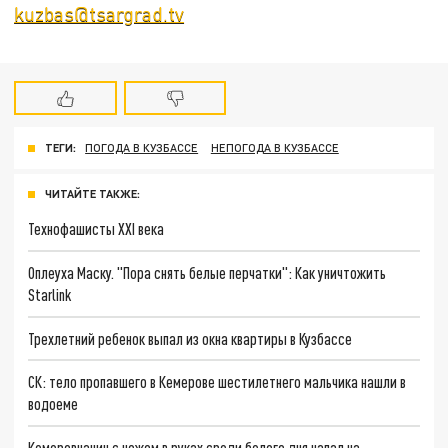
kuzbas@tsargrad.tv
ТЕГИ:
ПОГОДА В КУЗБАССЕ
НЕПОГОДА В КУЗБАССЕ
ЧИТАЙТЕ ТАКЖЕ:
Технофашисты XXI века
Оплеуха Маску. "Пора снять белые перчатки": Как уничтожить
Starlink
Трехлетний ребенок выпал из окна квартиры в Кузбассе
СК: тело пропавшего в Кемерове шестилетнего мальчика нашли в
водоеме
Кемеровчанин с ножом в руках среди белого дня напал на