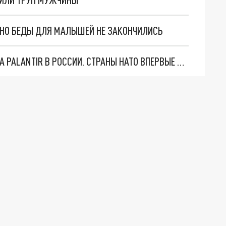
. НО БЕДЫ ДЛЯ МАЛЫШЕЙ НЕ ЗАКОНЧИЛИСЬ
"ОЧЕНЬ ПЛОХИЕ НОВОСТИ": БОЛЬШАЯ ОШИБКА PALANTIR В РОССИИ. СТРАНЫ НАТО ВПЕРВЫЕ ЗА СВО ОСТАНОВИЛИ ПОСТАВКИ ОРУЖИЯ. ВСУ ТЕРЯЮТ ПРИГРАНИЧЬЕ?