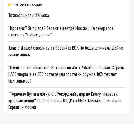
ЧИТАЙТЕ ТАКЖЕ:
Технофашисты XXI века
"Кротами" были все? Теракт в центре Москвы: На генералов
охотятся "живые дроны"
Даня с Дашей спаслись от боевиков ВСУ. Но беды для малышей не
закончились
"Очень плохие новости": Большая ошибка Palantir в России. Страны
НАТО впервые за СВО остановили поставки оружия. ВСУ теряют
приграничье?
"Терпение Путина лопнуло". Рекордный удар по Киеву "пересёк
красные линии". Особые спецы КНДР на ЛБС? Тайные переговоры
Европы и Москвы