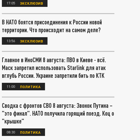
17:05
ЭКСКЛЮЗИВ
В НАТО боятся присоединения к России новой
территории. Что происходит на самом деле?
13:56
ЭКСКЛЮЗИВ
Главное в ИноСМИ 8 августа: ПВО в Киеве - всё.
Маск запретил использовать Starlink для атак
вглубь России. Украине запретили бить по КТК
11:00
ПОЛИТИКА
Сводка с фронтов СВО 8 августа: Звонок Путина –
"это финал". НАТО получила горящий поезд. Коц о
"крышке"
08:30
ПОЛИТИКА