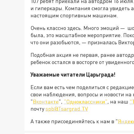
107 ребят приехали на автодром 16 июля
и гиперкары. Компания смогла увидеть а
настоящим спортивным машинам.
Очень классно здесь. Много эмоций — шок,
была, это масштабное мероприятие. Поко
что они разобьются, — призналась Викто
Подобная акция не первая, ранее автод
ребенок остался в восторге от увиденног
Уважаемые читатели Царьграда!
Если вам есть чем поделиться с редакци
свои наблюдения, вопросы и новости на
"
Вконтакте
",
"Одноклассники"
, на наш
"
почту
spb@Tsargrad.TV
А также присоединяйтесь к нам в "
Яндек