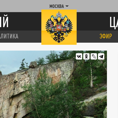
МОСКВА
ИЙ
Ц
АЛИТИКА
ЭФИР