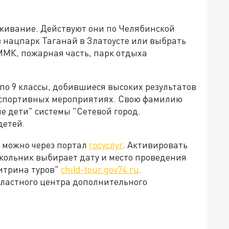
оживание. Действуют они по Челябинской
 нацпарк Таганай в Златоусте или выбрать
ММК, пожарная часть, парк отдыха
 по 9 классы, добившиеся высоких результатов
и спортивных мероприятиях. Свою фамилию
е дети" системы "Сетевой город.
детей.
а можно через портал
госуслуг
. Активировать
 школьник выбирает дату и место проведения
итрина туров"
child-tour.gov74.ru
.
ластного центра дополнительного