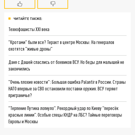
ЧИТАЙТЕ ТАКЖЕ:
Технофашисты XXI века
"Кротами" были все? Теракт в центре Москвы: На генералов
охотятся "живые дроны"
Даня с Дашей спаслись от боевиков ВСУ. Но беды для малышей не
закончились
"Очень плохие новости": Большая ошибка Palantir в России. Страны
НАТО впервые за СВО остановили поставки оружия. ВСУ теряют
приграничье?
"Терпение Путина лопнуло". Рекордный удар по Киеву "пересёк
красные линии". Особые спецы КНДР на ЛБС? Тайные переговоры
Европы и Москвы