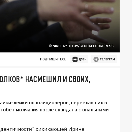
© NIKOLAY TITOV/GLOBALLOOKPRESS
ПОДПИШИТЕСЬ:
ОЛКОВ* НАСМЕШИЛ И СВОИХ,
айки-лейки оппозиционеров, переехавших в
ил обет молчания после скандала с опальными
 идентичности" хихикающей Ирине