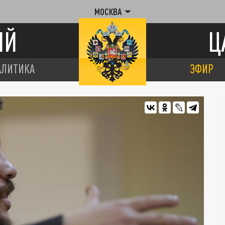
МОСКВА
ИЙ
Ц
АЛИТИКА
ЭФИР