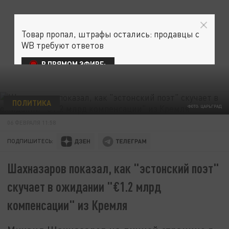
Товар пропал, штрафы остались: продавцы с
WB требуют ответов
В ПРЯМОМ ЭФИРЕ:
ПОЛИТИКА
ФОТО: ЦАРЬГРАД
06 ФЕВРАЛЯ 11:58
ПОДПИШИТЕСЬ:
Шахназаров показал, как "эстонский поэт"
скучает в ожидании "€1.2 млрд
компенсации" из Кремля