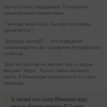
Шутку в Сети поддержали. Посыпались
самые разные комментарии.
"Там ещё жене Ыыху Пыызде пол-лярда
причитается".
"Держись Ыыху))))", - это сообщение
сопровождалось фотографиями бутербродов с
колбасой.
"Для экспрессии не хватает где-то рядом
фигурки "Ждун". Лучше тёмно-зелёного
цвета. В Википедии написано,что это цвет
надежды".
Эстонский поэт Ыыху Ибенпаалу ждёт,
когда из Кремля принесут €1.2 млрд