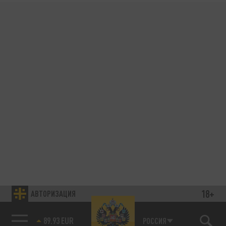
18+
АВТОРИЗАЦИЯ
89.93 EUR
РОССИЯ