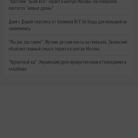
"Кротами" были все? Теракт в центре Москвы: На генералов
охотятся "живые дроны"
Даня с Дашей спаслись от боевиков ВСУ. Но беды для малышей не
закончились
"Мы вас заставим": Жуткие детали охоты на генерала. Зеленский
объяснил главный смысл теракта в центре Москвы
"Курортный ад": Украинский дрон превратил пляж в Геленджике в
кладбище