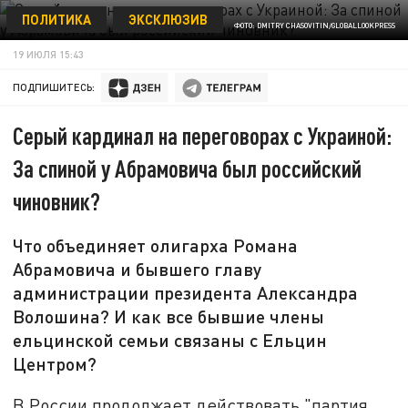
ПОЛИТИКА
ЭКСКЛЮЗИВ
ФОТО: DMITRY CHASOVITIN/GLOBALLOOKPRESS
19 ИЮЛЯ 15:43
ПОДПИШИТЕСЬ:
Серый кардинал на переговорах с Украиной:
За спиной у Абрамовича был российский
чиновник?
Что объединяет олигарха Романа
Абрамовича и бывшего главу
администрации президента Александра
Волошина? И как все бывшие члены
ельцинской семьи связаны с Ельцин
Центром?
В России продолжает действовать "партия