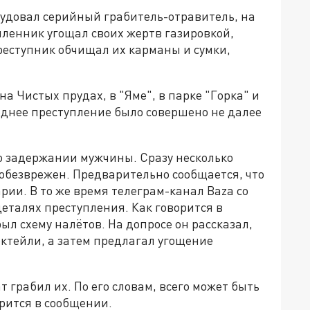
рудовал серийный грабитель-отравитель, на
шленник угощал своих жертв газировкой,
преступник обчищал их карманы и сумки,
а Чистых прудах, в "Яме", в парке "Горка" и
леднее преступление было совершено не далее
о задержании мужчины. Сразу несколько
обезврежен. Предварительно сообщается, что
рии. В то же время телеграм-канал Baza со
деталях преступления. Как говорится в
ыл схему налётов. На допросе он рассказал,
октейли, а затем предлагал угощение
 грабил их. По его словам, всего может быть
орится в сообщении.