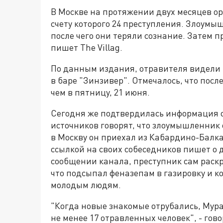
В Москве на протяжении двух месяцев о
счету которого 24 преступления. Злоумы
после чего они теряли сознание. Затем 
пишет The Villag.
По данным издания, отравителя видели н
в баре "Зинзивер". Отмечалось, что пос
чем в пятницу, 21 июня.
Сегодня же подтвердилась информация 
источников говорят, что злоумышленник 
в Москву он приехал из Кабардино-Балка
ссылкой на своих собеседников пишет о 
сообщении канала, преступник сам раскр
что подсыпал феназепам в газировку и к
молодым людям.
"Когда новые знакомые отрубались, Мурат
не менее 17 отравленных человек", - гов