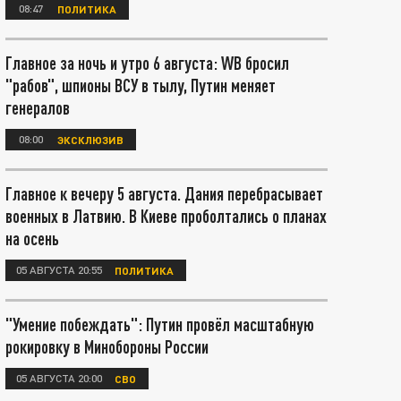
08:47
ПОЛИТИКА
Главное за ночь и утро 6 августа: WB бросил
"рабов", шпионы ВСУ в тылу, Путин меняет
генералов
08:00
ЭКСКЛЮЗИВ
Главное к вечеру 5 августа. Дания перебрасывает
военных в Латвию. В Киеве проболтались о планах
на осень
05 АВГУСТА 20:55
ПОЛИТИКА
"Умение побеждать": Путин провёл масштабную
рокировку в Минобороны России
05 АВГУСТА 20:00
СВО